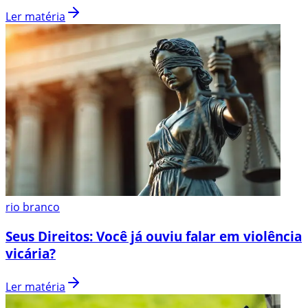
Ler matéria
rio branco
Seus Direitos: Você já ouviu falar em violência
vicária?
Ler matéria