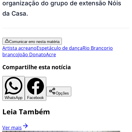
organização do grupo de extensão Nóis
da Casa.
Comunicar erro nesta matéria
Artista acreano
Espetáculo de dança
Rio Branco
rio
branco
João Donato
Acre
Compartilhe esta notícia
Opções
WhatsApp
Facebook
Leia Também
Ver mais