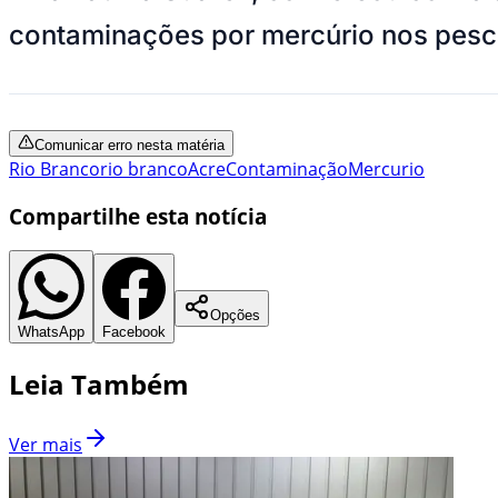
contaminações por mercúrio nos pesc
Comunicar erro nesta matéria
Rio Branco
rio branco
Acre
Contaminação
Mercurio
Compartilhe esta notícia
Opções
WhatsApp
Facebook
Leia Também
Ver mais