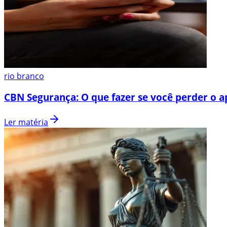
rio branco
CBN Segurança: O que fazer se você perder o a
Ler matéria