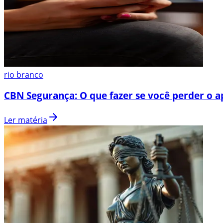
rio branco
CBN Segurança: O que fazer se você perder o a
Ler matéria