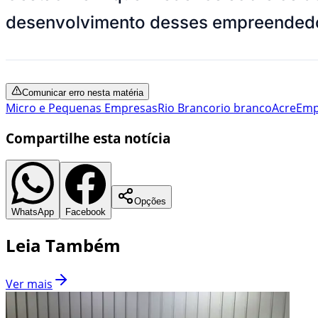
desenvolvimento desses empreendedo
Comunicar erro nesta matéria
Micro e Pequenas Empresas
Rio Branco
rio branco
Acre
Emp
Compartilhe esta notícia
Opções
WhatsApp
Facebook
Leia Também
Ver mais