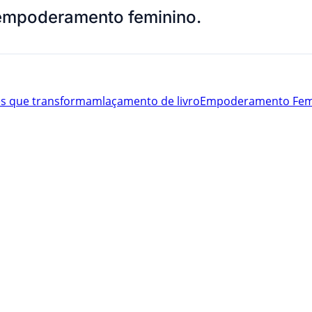
o empoderamento feminino.
s que transformam
laçamento de livro
Empoderamento Fem