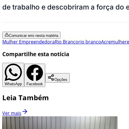
de trabalho e descobriram a força d
Comunicar erro nesta matéria
Mulher Empreendedora
Rio Branco
rio branco
Acre
mulhere
Compartilhe esta notícia
Opções
WhatsApp
Facebook
Leia Também
Ver mais