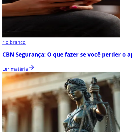
rio branco
CBN Segurança: O que fazer se você perder o a
Ler matéria