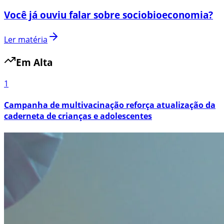
Você já ouviu falar sobre sociobioeconomia?
Ler matéria
Em Alta
1
Campanha de multivacinação reforça atualização da
caderneta de crianças e adolescentes