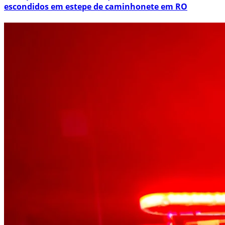
escondidos em estepe de caminhonete em RO