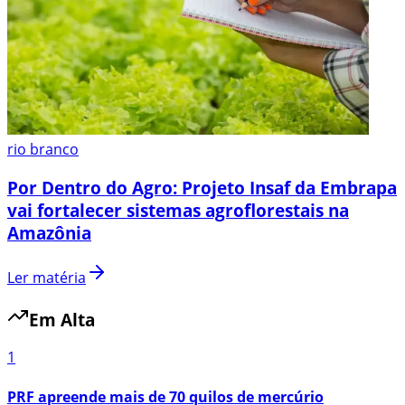
rio branco
Por Dentro do Agro: Projeto Insaf da Embrapa
vai fortalecer sistemas agroflorestais na
Amazônia
Ler matéria
Em Alta
1
PRF apreende mais de 70 quilos de mercúrio