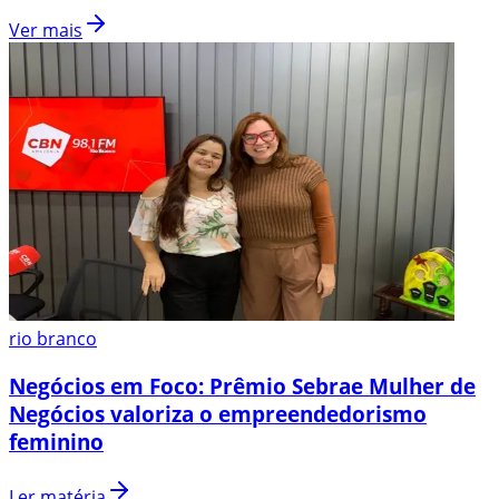
Ver mais
rio branco
Negócios em Foco: Prêmio Sebrae Mulher de
Negócios valoriza o empreendedorismo
feminino
Ler matéria