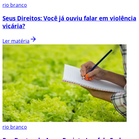
rio branco
Seus Direitos: Você já ouviu falar em violência
vicária?
Ler matéria
rio branco