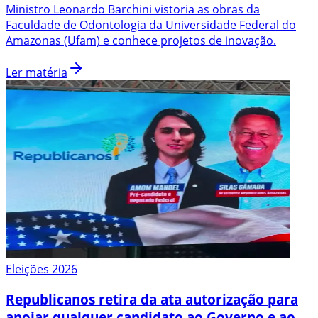
Ministro Leonardo Barchini vistoria as obras da
Faculdade de Odontologia da Universidade Federal do
Amazonas (Ufam) e conhece projetos de inovação.
Ler matéria
Eleições 2026
Republicanos retira da ata autorização para
apoiar qualquer candidato ao Governo e ao