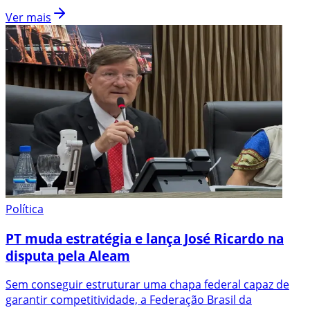
Ver mais
Política
PT muda estratégia e lança José Ricardo na
disputa pela Aleam
Sem conseguir estruturar uma chapa federal capaz de
garantir competitividade, a Federação Brasil da