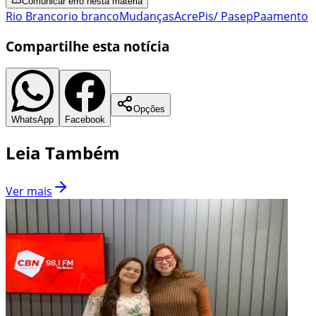
Comunicar erro nesta matéria
Rio Branco
rio branco
Mudanças
Acre
Pis/ Pasep
Paamento
Compartilhe esta notícia
Opções
WhatsApp
Facebook
Leia Também
Ver mais