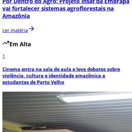
Por Dentro do Agro: Projeto Insaf da Embrapa
vai fortalecer sistemas agroflorestais na
Amazônia
Ler matéria
Em Alta
1
Cinema entra na sala de aula e leva debates sobre
violência, cultura e identidade amazônica a
estudantes de Porto Velho