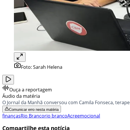
Foto:
Sarah Helena
Ouça a reportagem
Áudio da matéria
O Jornal da Manhã conversou com Camila Fonseca, terapeut
Comunicar erro nesta matéria
finanças
Rio Branco
rio branco
Acre
emocional
Compartilhe esta notícia