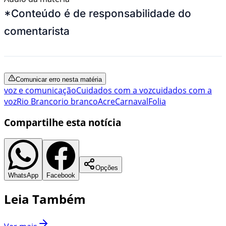
*Conteúdo é de responsabilidade do
comentarista
Comunicar erro nesta matéria
voz e comunicação
Cuidados com a voz
cuidados com a
voz
Rio Branco
rio branco
Acre
Carnaval
Folia
Compartilhe esta notícia
Opções
WhatsApp
Facebook
Leia Também