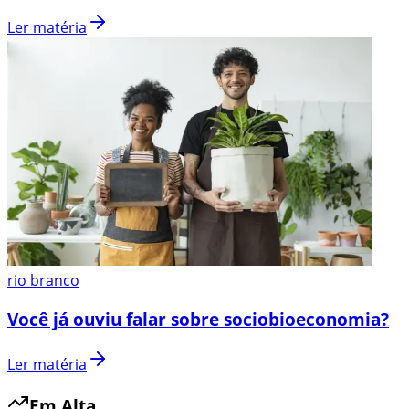
Ler matéria
rio branco
Você já ouviu falar sobre sociobioeconomia?
Ler matéria
Em Alta