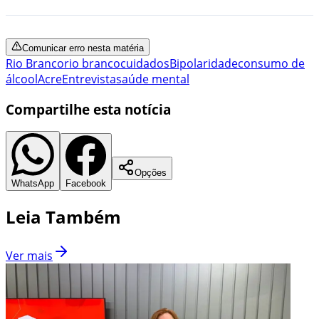
Comunicar erro nesta matéria
Rio Branco
rio branco
cuidados
Bipolaridade
consumo de
álcool
Acre
Entrevista
saúde mental
Compartilhe esta notícia
Opções
WhatsApp
Facebook
Leia Também
Ver mais