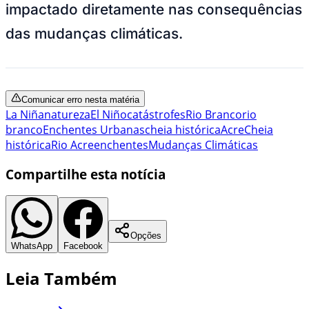
impactado diretamente nas consequências
das mudanças climáticas.
Comunicar erro nesta matéria
La Niña
natureza
El Niño
catástrofes
Rio Branco
rio
branco
Enchentes Urbanas
cheia histórica
Acre
Cheia
histórica
Rio Acre
enchentes
Mudanças Climáticas
Compartilhe esta notícia
Opções
WhatsApp
Facebook
Leia Também