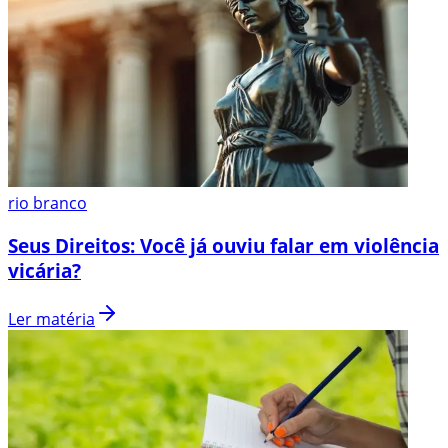
rio branco
Seus Direitos: Você já ouviu falar em violência
vicária?
Ler matéria