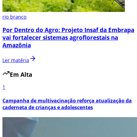
rio branco
Por Dentro do Agro: Projeto Insaf da Embrapa
vai fortalecer sistemas agroflorestais na
Amazônia
Ler matéria
Em Alta
1
Campanha de multivacinação reforça atualização da
caderneta de crianças e adolescentes