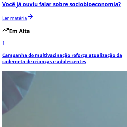
Você já ouviu falar sobre sociobioeconomia?
Ler matéria
Em Alta
1
Campanha de multivacinação reforça atualização da
caderneta de crianças e adolescentes