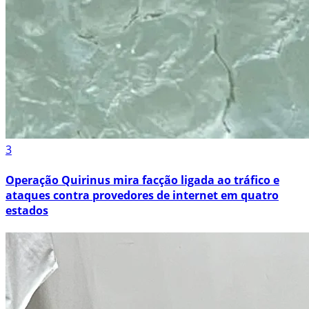
3
Operação Quirinus mira facção ligada ao tráfico e
ataques contra provedores de internet em quatro
estados