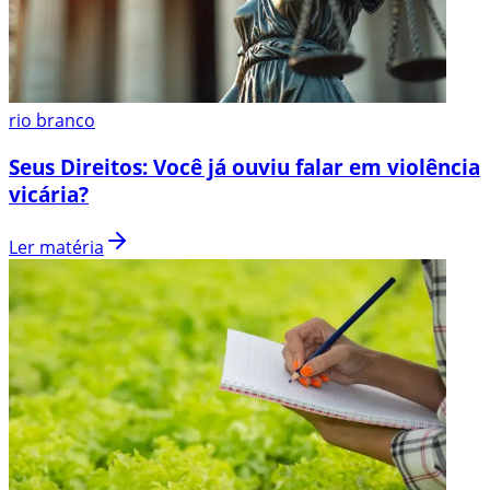
rio branco
Seus Direitos: Você já ouviu falar em violência
vicária?
Ler matéria