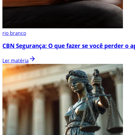
rio branco
CBN Segurança: O que fazer se você perder o a
Ler matéria