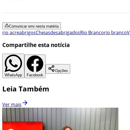
Comunicar erro nesta matéria
rio acre
abrigos
Cheias
desabrigados
Rio Branco
rio branco
V
Compartilhe esta notícia
Opções
WhatsApp
Facebook
Leia Também
Ver mais