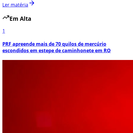
Ler matéria
Em Alta
1
PRF apreende mais de 70 quilos de mercúrio
escondidos em estepe de caminhonete em RO