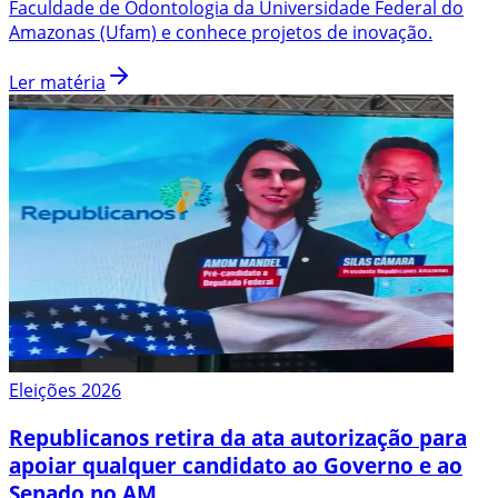
Faculdade de Odontologia da Universidade Federal do
Amazonas (Ufam) e conhece projetos de inovação.
Ler matéria
Eleições 2026
Republicanos retira da ata autorização para
apoiar qualquer candidato ao Governo e ao
Senado no AM