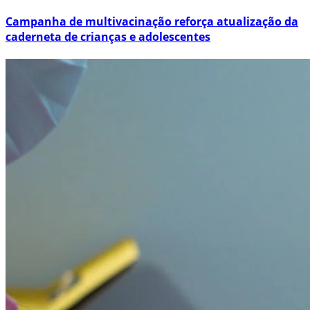
Campanha de multivacinação reforça atualização da
caderneta de crianças e adolescentes