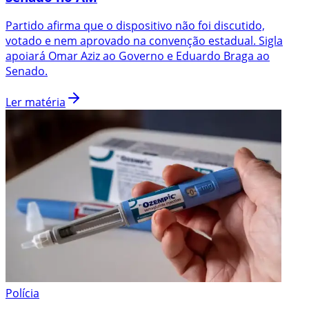
Partido afirma que o dispositivo não foi discutido,
votado e nem aprovado na convenção estadual. Sigla
apoiará Omar Aziz ao Governo e Eduardo Braga ao
Senado.
Ler matéria
Polícia