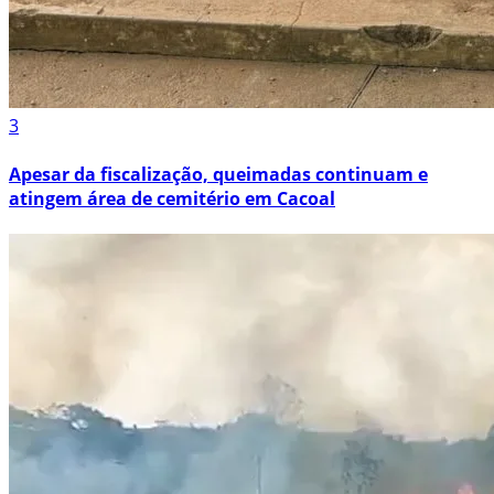
3
Apesar da fiscalização, queimadas continuam e
atingem área de cemitério em Cacoal