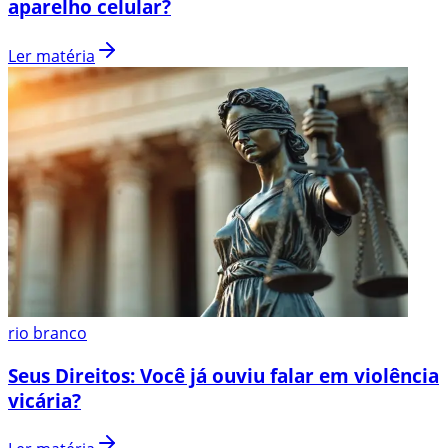
aparelho celular?
Ler matéria
rio branco
Seus Direitos: Você já ouviu falar em violência
vicária?