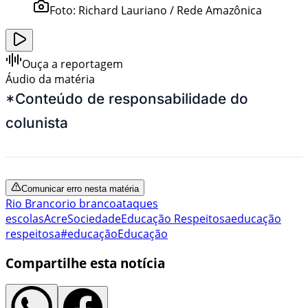
Foto:
Richard Lauriano / Rede Amazônica
Ouça a reportagem
Áudio da matéria
*Conteúdo de responsabilidade do
colunista
Comunicar erro nesta matéria
Rio Branco
rio branco
ataques
escolas
Acre
Sociedade
Educação Respeitosa
educação
respeitosa
#educação
Educação
Compartilhe esta notícia