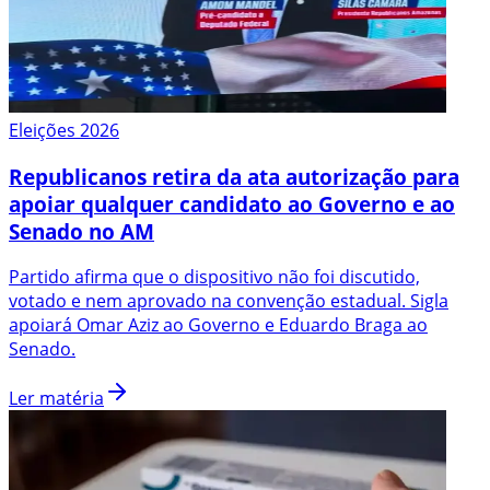
Eleições 2026
Republicanos retira da ata autorização para
apoiar qualquer candidato ao Governo e ao
Senado no AM
Partido afirma que o dispositivo não foi discutido,
votado e nem aprovado na convenção estadual. Sigla
apoiará Omar Aziz ao Governo e Eduardo Braga ao
Senado.
Ler matéria