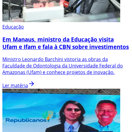
Educação
Em Manaus, ministro da Educação visita
Ufam e Ifam e fala à CBN sobre investimentos
Ministro Leonardo Barchini vistoria as obras da
Faculdade de Odontologia da Universidade Federal do
Amazonas (Ufam) e conhece projetos de inovação.
Ler matéria