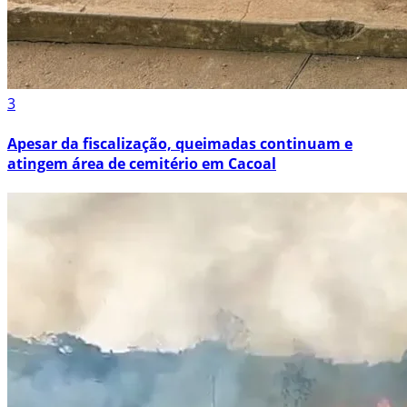
3
Apesar da fiscalização, queimadas continuam e
atingem área de cemitério em Cacoal