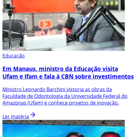
Educação
Em Manaus, ministro da Educação visita
Ufam e Ifam e fala à CBN sobre investimentos
Ministro Leonardo Barchini vistoria as obras da
Faculdade de Odontologia da Universidade Federal do
Amazonas (Ufam) e conhece projetos de inovação.
Ler matéria