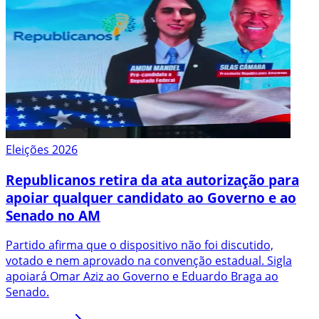
Eleições 2026
Republicanos retira da ata autorização para
apoiar qualquer candidato ao Governo e ao
Senado no AM
Partido afirma que o dispositivo não foi discutido,
votado e nem aprovado na convenção estadual. Sigla
apoiará Omar Aziz ao Governo e Eduardo Braga ao
Senado.