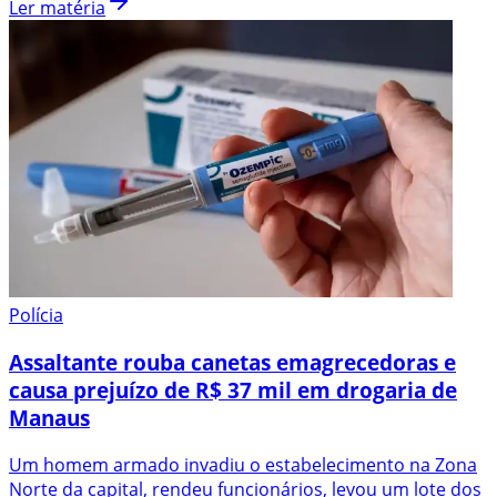
Ler matéria
Polícia
Assaltante rouba canetas emagrecedoras e
causa prejuízo de R$ 37 mil em drogaria de
Manaus
Um homem armado invadiu o estabelecimento na Zona
Norte da capital, rendeu funcionários, levou um lote dos