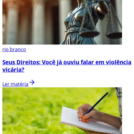
rio branco
Seus Direitos: Você já ouviu falar em violência
vicária?
Ler matéria