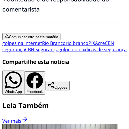
comentarista
Comunicar erro nesta matéria
golpes na internet
Rio Branco
rio branco
PIX
Acre
CBN
segurança
CBN Segurança
golpe do pix
dicas de segurança
Compartilhe esta notícia
Opções
WhatsApp
Facebook
Leia Também
Ver mais