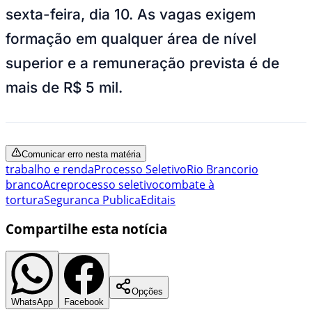
sexta-feira, dia 10. As vagas exigem
formação em qualquer área de nível
superior e a remuneração prevista é de
mais de R$ 5 mil.
Comunicar erro nesta matéria
trabalho e renda
Processo Seletivo
Rio Branco
rio
branco
Acre
processo seletivo
combate à
tortura
Seguranca Publica
Editais
Compartilhe esta notícia
Opções
WhatsApp
Facebook