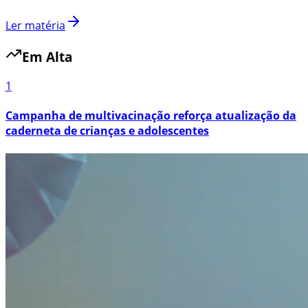
Ler matéria
Em Alta
1
Campanha de multivacinação reforça atualização da
caderneta de crianças e adolescentes