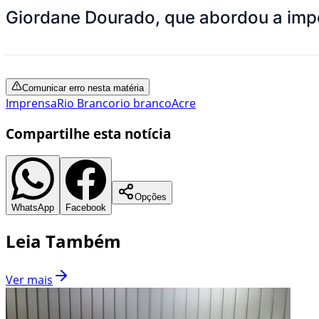
Giordane Dourado, que abordou a impo
Comunicar erro nesta matéria
Imprensa
Rio Branco
rio branco
Acre
Compartilhe esta notícia
Opções
WhatsApp
Facebook
Leia Também
Ver mais