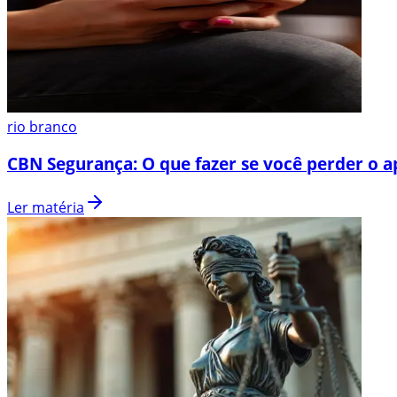
rio branco
CBN Segurança: O que fazer se você perder o a
Ler matéria