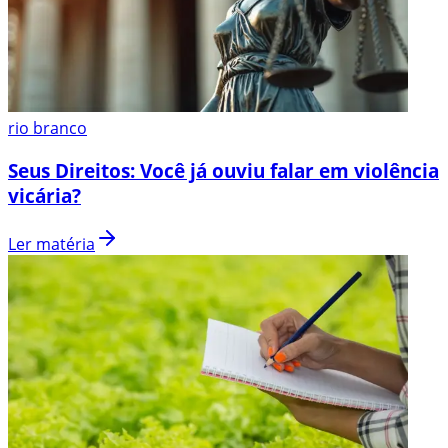
rio branco
Seus Direitos: Você já ouviu falar em violência
vicária?
Ler matéria