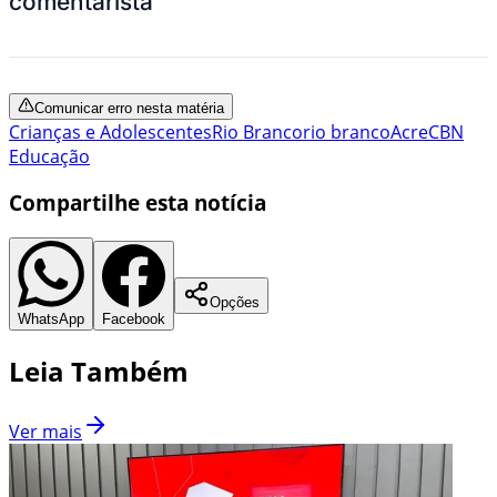
comentarista
Comunicar erro nesta matéria
Crianças e Adolescentes
Rio Branco
rio branco
Acre
CBN
Educação
Compartilhe esta notícia
Opções
WhatsApp
Facebook
Leia Também
Ver mais