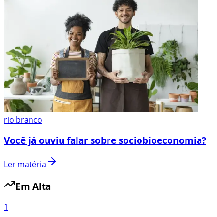
rio branco
Você já ouviu falar sobre sociobioeconomia?
Ler matéria
Em Alta
1