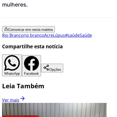
mulheres.
Comunicar erro nesta matéria
Rio Branco
rio branco
Acre
Lúpus
#saúde
Saúde
Compartilhe esta notícia
Opções
WhatsApp
Facebook
Leia Também
Ver mais