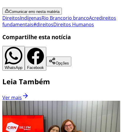
Comunicar erro nesta matéria
Direitos
Indígenas
Rio Branco
rio branco
Acre
direitos
fundamentais
#direitos
Direitos Humanos
Compartilhe esta notícia
Opções
WhatsApp
Facebook
Leia Também
Ver mais