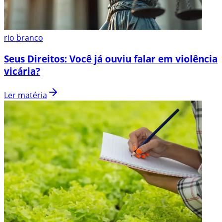
rio branco
Seus Direitos: Você já ouviu falar em violência
vicária?
Ler matéria