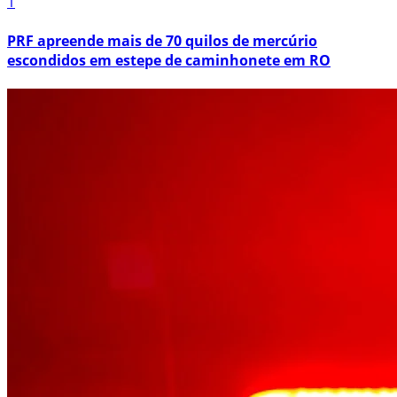
1
PRF apreende mais de 70 quilos de mercúrio
escondidos em estepe de caminhonete em RO