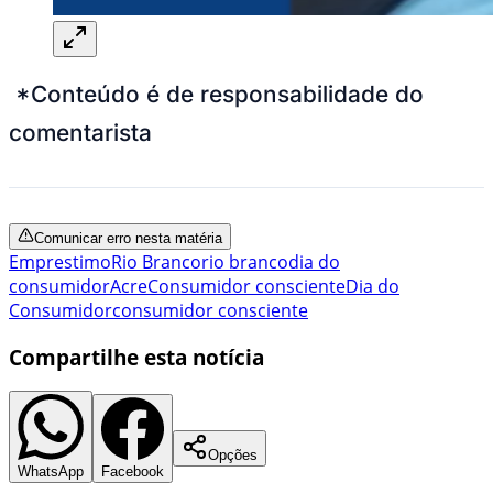
*Conteúdo é de responsabilidade do
comentarista
Comunicar erro nesta matéria
Emprestimo
Rio Branco
rio branco
dia do
consumidor
Acre
Consumidor consciente
Dia do
Consumidor
consumidor consciente
Compartilhe esta notícia
Opções
WhatsApp
Facebook