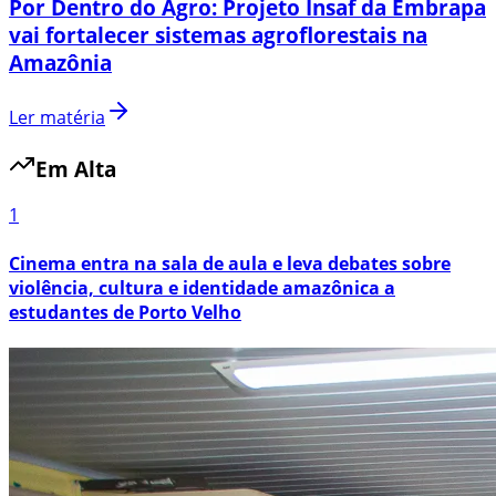
Por Dentro do Agro: Projeto Insaf da Embrapa
vai fortalecer sistemas agroflorestais na
Amazônia
Ler matéria
Em Alta
1
Cinema entra na sala de aula e leva debates sobre
violência, cultura e identidade amazônica a
estudantes de Porto Velho