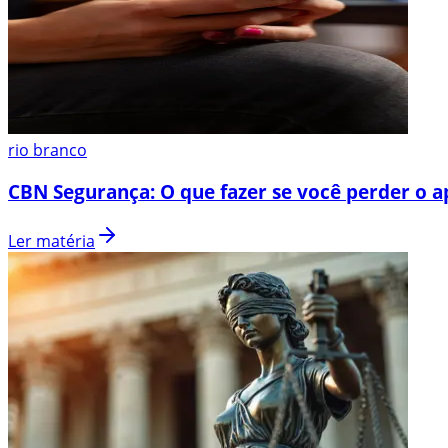
rio branco
CBN Segurança: O que fazer se você perder o a
Ler matéria