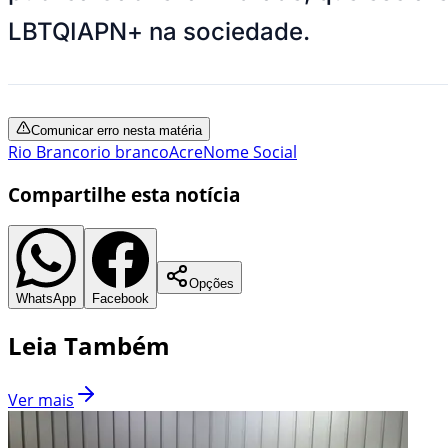
LBTQIAPN+ na sociedade.
Comunicar erro nesta matéria
Rio Branco
rio branco
Acre
Nome Social
Compartilhe esta notícia
Opções
WhatsApp
Facebook
Leia Também
Ver mais