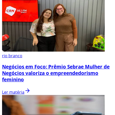
rio branco
Negócios em Foco: Prêmio Sebrae Mulher de
Negócios valoriza o empreendedorismo
feminino
Ler matéria