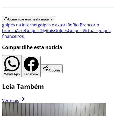
Comunicar erro nesta matéria
golpes na internet
golpes e extorsão
Rio Branco
rio
branco
Acre
Golpes Digitais
Golpes
Golpes Virtuais
golpes
financeiros
Compartilhe esta notícia
Opções
WhatsApp
Facebook
Leia Também
Ver mais