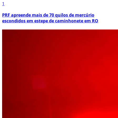
1
PRF apreende mais de 70 quilos de mercúrio
escondidos em estepe de caminhonete em RO