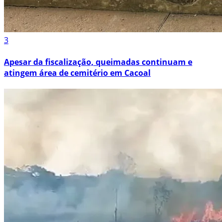
3
Apesar da fiscalização, queimadas continuam e
atingem área de cemitério em Cacoal