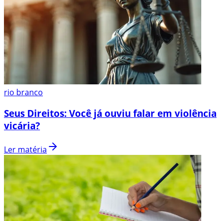
rio branco
Seus Direitos: Você já ouviu falar em violência
vicária?
Ler matéria