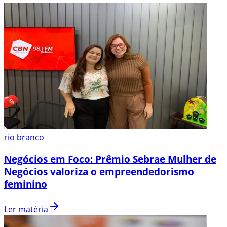
rio branco
Negócios em Foco: Prêmio Sebrae Mulher de
Negócios valoriza o empreendedorismo
feminino
Ler matéria