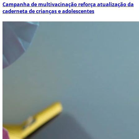
Campanha de multivacinação reforça atualização da
caderneta de crianças e adolescentes