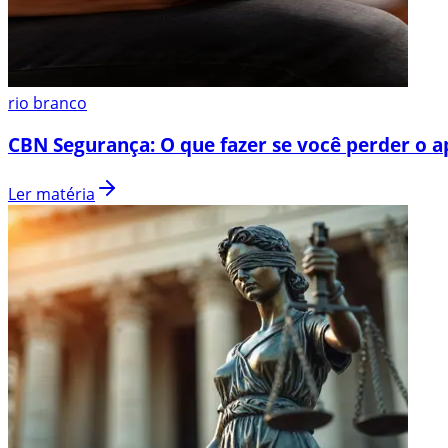
rio branco
CBN Segurança: O que fazer se você perder o a
Ler matéria