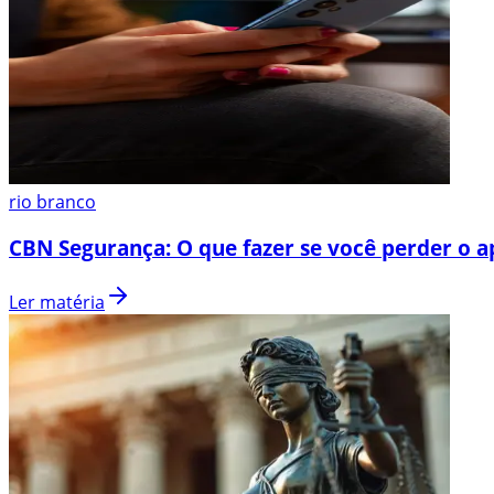
rio branco
CBN Segurança: O que fazer se você perder o a
Ler matéria