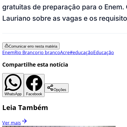
gratuitas de preparação para o Enem.
Lauriano sobre as vagas e os requisito
Comunicar erro nesta matéria
Enem
Rio Branco
rio branco
Acre
#educação
Educação
Compartilhe esta notícia
Opções
WhatsApp
Facebook
Leia Também
Ver mais