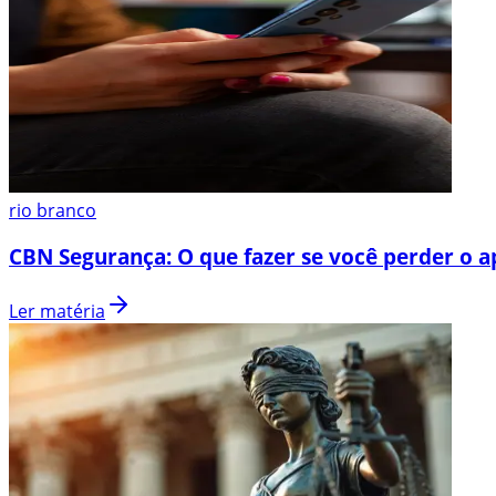
rio branco
CBN Segurança: O que fazer se você perder o a
Ler matéria