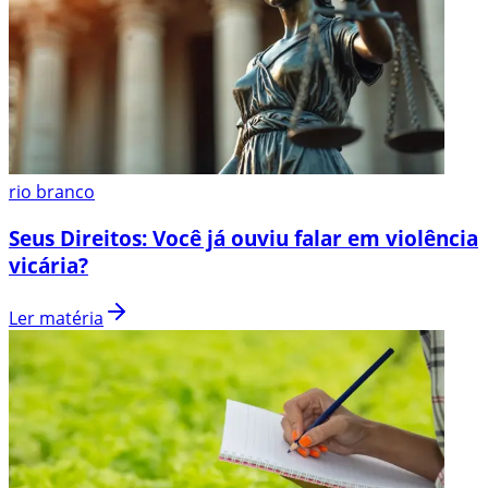
rio branco
Seus Direitos: Você já ouviu falar em violência
vicária?
Ler matéria