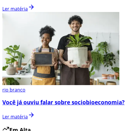
Ler matéria
rio branco
Você já ouviu falar sobre sociobioeconomia?
Ler matéria
Em Alta