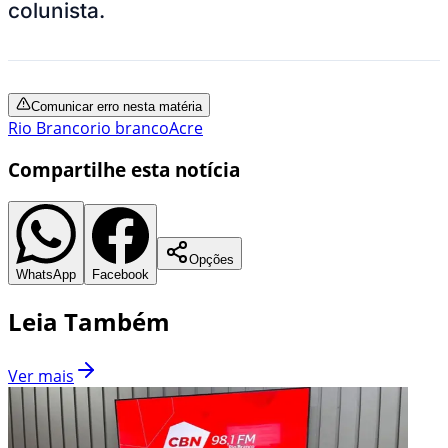
colunista.
Comunicar erro nesta matéria
Rio Branco
rio branco
Acre
Compartilhe esta notícia
Opções
WhatsApp
Facebook
Leia Também
Ver mais