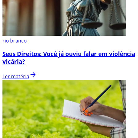
rio branco
Seus Direitos: Você já ouviu falar em violência
vicária?
Ler matéria