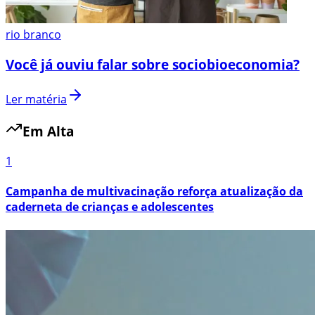
rio branco
Você já ouviu falar sobre sociobioeconomia?
Ler matéria
Em Alta
1
Campanha de multivacinação reforça atualização da
caderneta de crianças e adolescentes