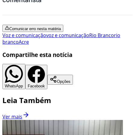
Comunicar erro nesta matéria
Voz e comunicação
voz e comunicação
Rio Branco
rio
branco
Acre
Compartilhe esta notícia
Opções
WhatsApp
Facebook
Leia Também
Ver mais