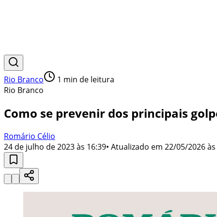
Rio Branco
1
min de leitura
Rio Branco
Como se prevenir dos principais golp
Romário Célio
24 de julho de 2023 às 16:39
• Atualizado em
22/05/2026 às