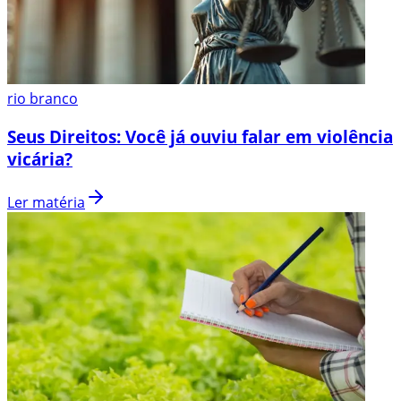
rio branco
Seus Direitos: Você já ouviu falar em violência
vicária?
Ler matéria