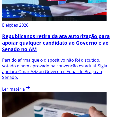
Eleições 2026
Republicanos retira da ata autorização para
apoiar qualquer candidato ao Governo e ao
Senado no AM
Partido afirma que o dispositivo não foi discutido,
votado e nem aprovado na convenção estadual. Sigla
apoiará Omar Aziz ao Governo e Eduardo Braga ao
Senado.
Ler matéria