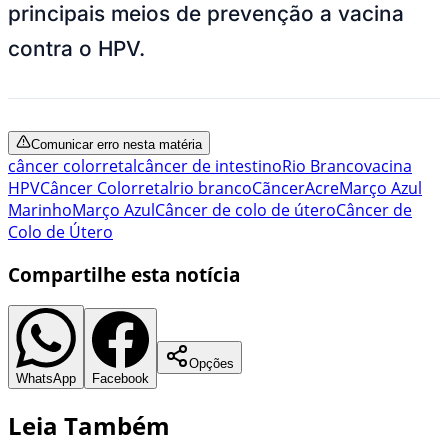
principais meios de prevenção a vacina
contra o HPV.
Comunicar erro nesta matéria
câncer colorretal
câncer de intestino
Rio Branco
vacina
HPV
Câncer Colorretal
rio branco
Cãncer
Acre
Março Azul
Marinho
Março Azul
Câncer de colo de útero
Câncer de
Colo de Útero
Compartilhe esta notícia
Opções
WhatsApp
Facebook
Leia Também