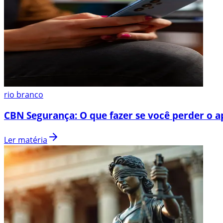
rio branco
CBN Segurança: O que fazer se você perder o a
Ler matéria