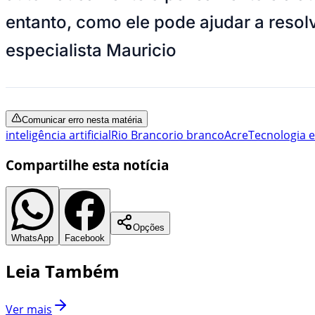
entanto, como ele pode ajudar a resol
especialista
Mauricio
Comunicar erro nesta matéria
inteligência artificial
Rio Branco
rio branco
Acre
Tecnologia 
Compartilhe esta notícia
Opções
WhatsApp
Facebook
Leia Também
Ver mais