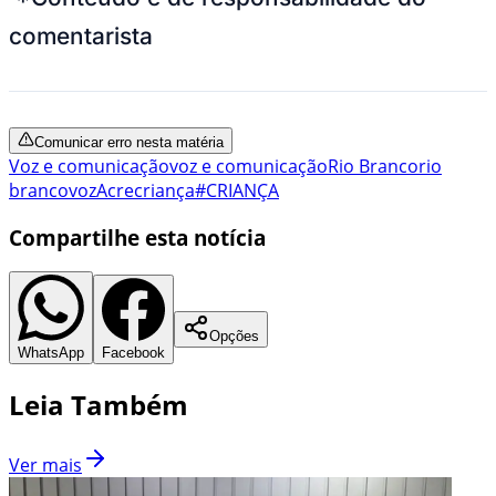
comentarista
Comunicar erro nesta matéria
Voz e comunicação
voz e comunicação
Rio Branco
rio
branco
voz
Acre
criança
#CRIANÇA
Compartilhe esta notícia
Opções
WhatsApp
Facebook
Leia Também
Ver mais