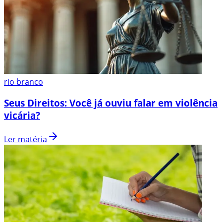
rio branco
Seus Direitos: Você já ouviu falar em violência
vicária?
Ler matéria