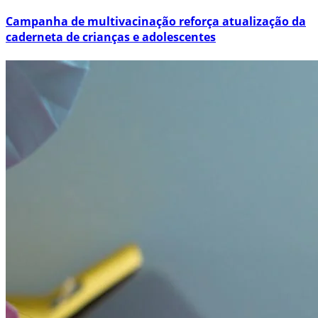
Campanha de multivacinação reforça atualização da
caderneta de crianças e adolescentes