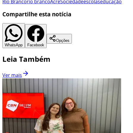
Rio Branco
rio branco
Acre
Sociedade
escolas
educação
Compartilhe esta notícia
Opções
WhatsApp
Facebook
Leia Também
Ver mais