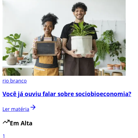
rio branco
Você já ouviu falar sobre sociobioeconomia?
Ler matéria
Em Alta
1