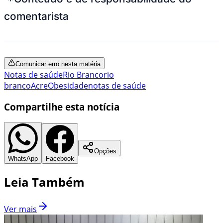
comentarista
Comunicar erro nesta matéria
Notas de saúde
Rio Branco
rio
branco
Acre
Obesidade
notas de saúde
Compartilhe esta notícia
Opções
WhatsApp
Facebook
Leia Também
Ver mais