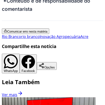
*Conteúdo é de responsabilidade do
comentarista
Comunicar erro nesta matéria
Rio Branco
rio branco
Inovação Agropecuária
Acre
Compartilhe esta notícia
Opções
WhatsApp
Facebook
Leia Também
Ver mais