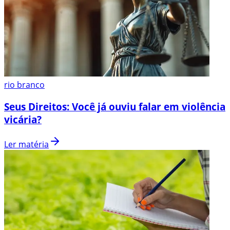
rio branco
Seus Direitos: Você já ouviu falar em violência
vicária?
Ler matéria