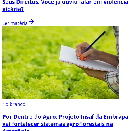
Seus Direitos: Você já ouviu falar em violência
vicária?
Ler matéria
rio branco
Por Dentro do Agro: Projeto Insaf da Embrapa
vai fortalecer sistemas agroflorestais na