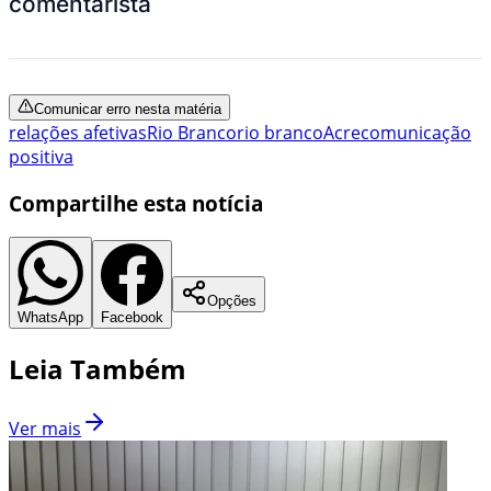
comentarista
Comunicar erro nesta matéria
relações afetivas
Rio Branco
rio branco
Acre
comunicação
positiva
Compartilhe esta notícia
Opções
WhatsApp
Facebook
Leia Também
Ver mais