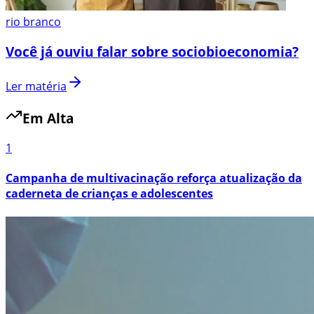
rio branco
Você já ouviu falar sobre sociobioeconomia?
Ler matéria
Em Alta
1
Campanha de multivacinação reforça atualização da
caderneta de crianças e adolescentes