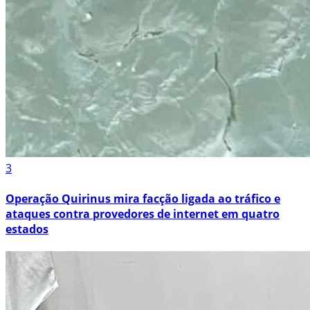
3
Operação Quirinus mira facção ligada ao tráfico e
ataques contra provedores de internet em quatro
estados