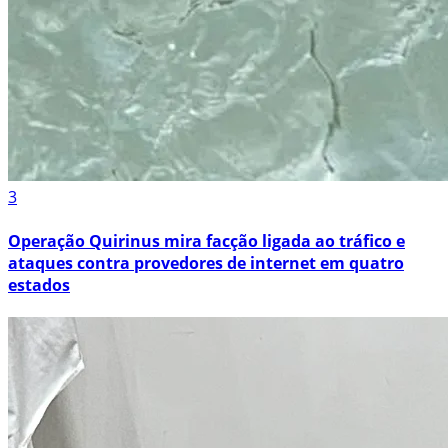
3
Operação Quirinus mira facção ligada ao tráfico e
ataques contra provedores de internet em quatro
estados