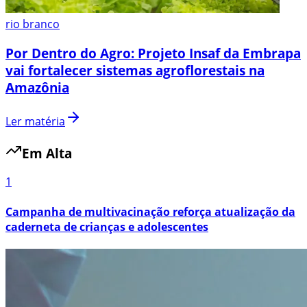
rio branco
Por Dentro do Agro: Projeto Insaf da Embrapa
vai fortalecer sistemas agroflorestais na
Amazônia
Ler matéria
Em Alta
1
Campanha de multivacinação reforça atualização da
caderneta de crianças e adolescentes