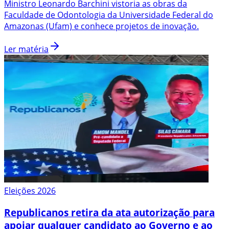
Ministro Leonardo Barchini vistoria as obras da
Faculdade de Odontologia da Universidade Federal do
Amazonas (Ufam) e conhece projetos de inovação.
Ler matéria
Eleições 2026
Republicanos retira da ata autorização para
apoiar qualquer candidato ao Governo e ao