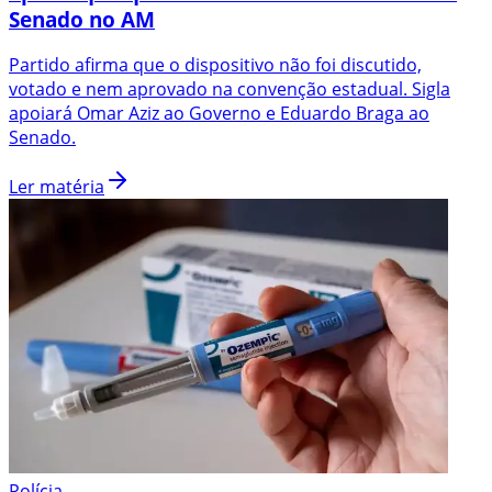
Senado no AM
Partido afirma que o dispositivo não foi discutido,
votado e nem aprovado na convenção estadual. Sigla
apoiará Omar Aziz ao Governo e Eduardo Braga ao
Senado.
Ler matéria
Polícia