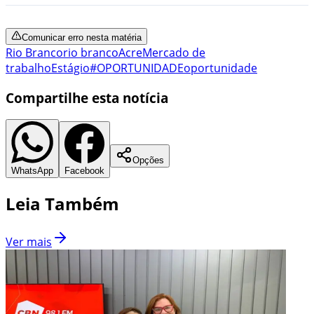
Comunicar erro nesta matéria
Rio Branco
rio branco
Acre
Mercado de
trabalho
Estágio
#OPORTUNIDADE
oportunidade
Compartilhe esta notícia
Opções
WhatsApp
Facebook
Leia Também
Ver mais