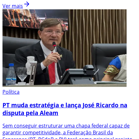
Ver mais
Política
PT muda estratégia e lança José Ricardo na
disputa pela Aleam
Sem conseguir estruturar uma chapa federal capaz de
garantir competitividade, a Federação Brasil da