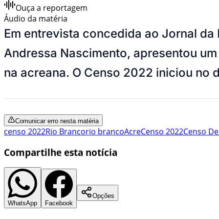
Ouça a reportagem
Áudio da matéria
Em entrevista concedida ao Jornal da 
Andressa Nascimento, apresentou um p
na acreana. O Censo 2022 iniciou no d
Comunicar erro nesta matéria
censo 2022
Rio Branco
rio branco
Acre
Censo 2022
Censo De
Compartilhe esta notícia
Opções
WhatsApp
Facebook