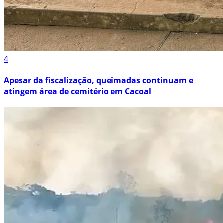
4
Apesar da fiscalização, queimadas continuam e
atingem área de cemitério em Cacoal