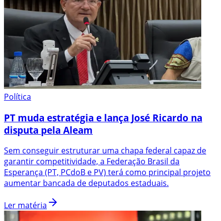
Política
PT muda estratégia e lança José Ricardo na
disputa pela Aleam
Sem conseguir estruturar uma chapa federal capaz de
garantir competitividade, a Federação Brasil da
Esperança (PT, PCdoB e PV) terá como principal projeto
aumentar bancada de deputados estaduais.
Ler matéria