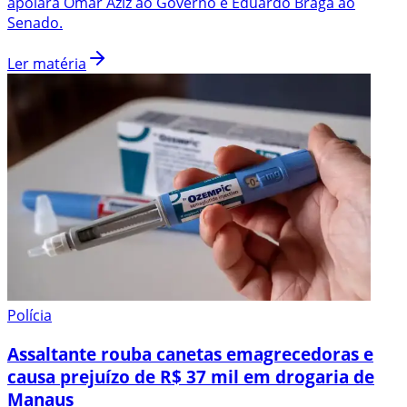
apoiará Omar Aziz ao Governo e Eduardo Braga ao
Senado.
Ler matéria
Polícia
Assaltante rouba canetas emagrecedoras e
causa prejuízo de R$ 37 mil em drogaria de
Manaus